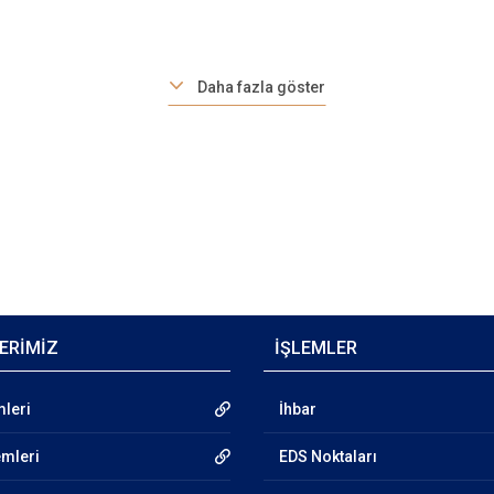
Daha fazla göster
ERİMİZ
İŞLEMLER
mleri
İhbar
emleri
EDS Noktaları