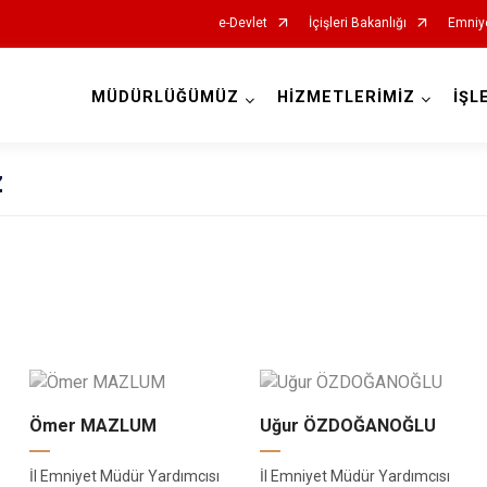
e-Devlet
İçişleri Bakanlığı
Emniy
MÜDÜRLÜĞÜMÜZ
HİZMETLERİMİZ
İŞL
İl Emniyet Müdürlükleri
z
Ömer MAZLUM
Uğur ÖZDOĞANOĞLU
İl Emniyet Müdür Yardımcısı
İl Emniyet Müdür Yardımcısı