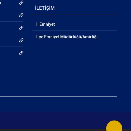
a
İLETİŞİM
İl Emniyet
İlçe Emniyet Müdürlüğü/Amirliği