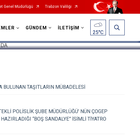
et Genel Müdürlüğü
Trabzon Valiliği
1
/
5
EMLER
GÜNDEM
İLETİŞİM
25
°C
 BULUNAN TAŞITLARIN MÜBADELESİ
EKLİ POLİSLİK ŞUBE MÜDÜRLÜĞÜ’ NÜN ÇOGEP
AZIRLADIĞI “BOŞ SANDALYE” İSİMLİ TİYATRO