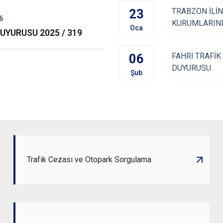
23
TRABZON İLİN
6
12.01.2026
KURUMLARINDA
Oca
UYURUSU 2025 / 319
BASIN DUYURUSU 2025 /
06
FAHRİ TRAFİK
DUYURUSU
Şub
Trafik Cezası ve Otopark Sorgulama