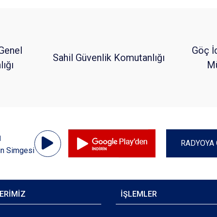
Genel
Göç İ
Sahil Güvenlik Komutanlığı
ığı
Mü
Ses
u
Oynatıcı
RADYOYA 
in Simgesi
ERİMİZ
İŞLEMLER