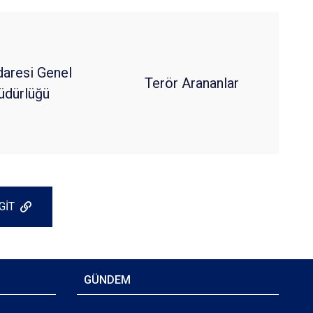
daresi Genel
Terör Arananlar
dürlüğü
GİT
GÜNDEM