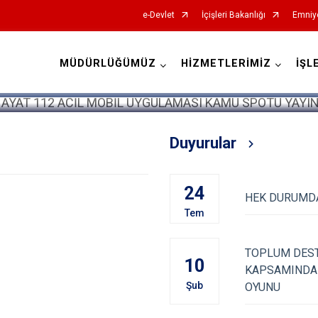
e-Devlet
İçişleri Bakanlığı
Emniy
MÜDÜRLÜĞÜMÜZ
HİZMETLERİMİZ
İŞL
İl Emniyet Müdürlükleri
Duyurular
24
HEK DURUMDA
Tem
TOPLUM DEST
10
KAPSAMINDA H
Şub
OYUNU