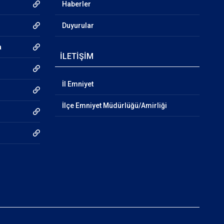
Haberler
Duyurular
a
İLETİŞİM
İl Emniyet
İlçe Emniyet Müdürlüğü/Amirliği